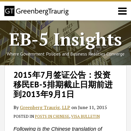
Skip
Menu
to
content
Home
Search
About
EB-5 Insights
Services
Events
Published
Where Government Policies and Business Realities Converge
Articles
Media
Print:
Follow
Join
Subscribe
View
SHOW/HIDE
Email
Tweet
Like
Share
Select
Select
Coverage
2015年7月签证公告：投资
GT
the
to
GT's
Category
Month
this
this
this
this
Contact
移民EB-5排期截止日期前进
on
Discussion
this
LinkedIn
post
post
post
post
Twitter
on
blog
Profile
on
到2013年9月1日
Facebook
via
LinkedIn
RSS
By
Greenberg Traurig, LLP
on
June 11, 2015
POSTED IN
POSTS IN CHINESE
,
VISA BULLETIN
Following is the Chinese translation of